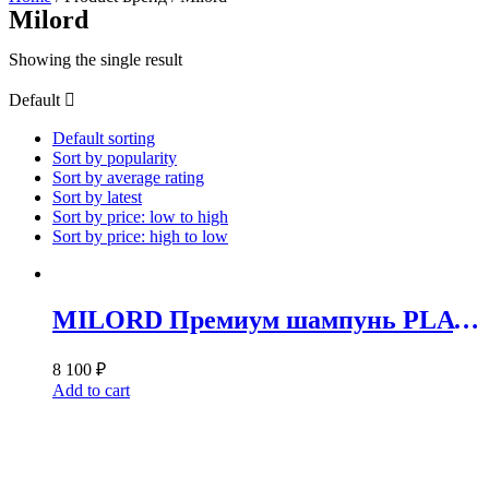
Milord
Showing the single result
Default
Default sorting
Sort by popularity
Sort by average rating
Sort by latest
Sort by price: low to high
Sort by price: high to low
MILORD Премиум шампунь PLATINUM для придания объема 5 л M5500
8 100
₽
Add to cart