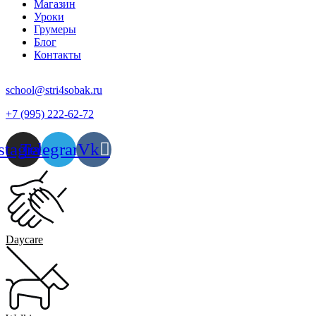
Магазин
Уроки
Грумеры
Блог
Контакты
school@stri4sobak.ru
+7 (995) 222-62-72
stagram
Telegram
Vk
Daycare