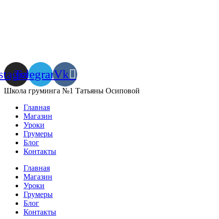
stagram
Telegram
Vk
Школа груминга №1 Татьяны Осиповой
Главная
Магазин
Уроки
Грумеры
Блог
Контакты
Главная
Магазин
Уроки
Грумеры
Блог
Контакты