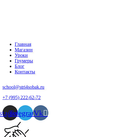
Главная
Магазин
Уроки
Грумеры
Блог
Контакты
school@stri4sobak.ru
+7 (995) 222-62-72
stagram
Telegram
Vk