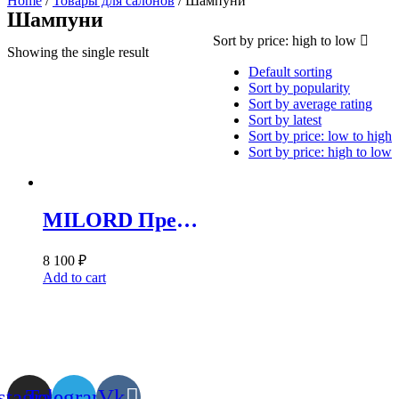
Home
/
Товары для салонов
/ Шампуни
Шампуни
Sort by price: high to low
Showing the single result
Default sorting
Sort by popularity
Sort by average rating
Sort by latest
Sort by price: low to high
Sort by price: high to low
MILORD Премиум шампунь PLATINUM для придания объема 5 л M5500
8 100
₽
Add to cart
stagram
Telegram
Vk