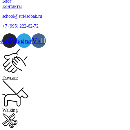
Блог
Контакты
school@stri4sobak.ru
+7 (995) 222-62-72
stagram
Telegram
Vk
Daycare
Walking