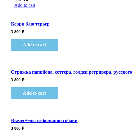
Add to cart
Керри блю терьер
3 800
₽
Add to cart
Стрижка папийона, сеттера, голден ретривера, русского
3 800
₽
Add to cart
Вычес+мытьё большой собаки
3 800
₽