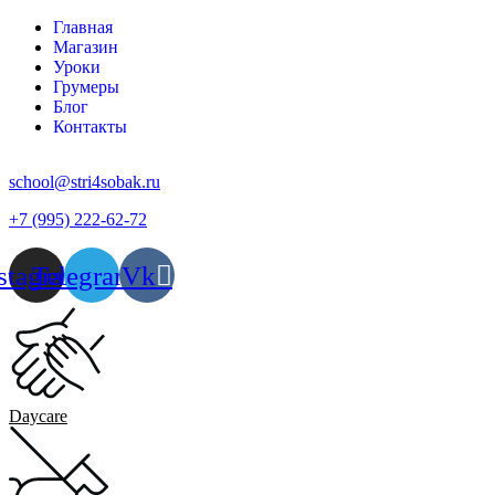
Главная
Магазин
Уроки
Грумеры
Блог
Контакты
school@stri4sobak.ru
+7 (995) 222-62-72
stagram
Telegram
Vk
Daycare