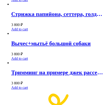
Стрижка папийона, сеттера, голден ретривера, русского охотничьего спаниеля, кавалер кинг чарлз спаниеля
3 800
₽
Add to cart
Вычес+мытьё большой собаки
3 800
₽
Add to cart
Тримминг на примере джек рассел терьера
3 800
₽
Add to cart