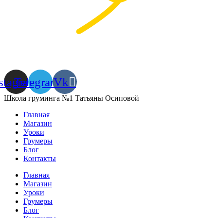
stagram
Telegram
Vk
Школа груминга №1 Татьяны Осиповой
Главная
Магазин
Уроки
Грумеры
Блог
Контакты
Главная
Магазин
Уроки
Грумеры
Блог