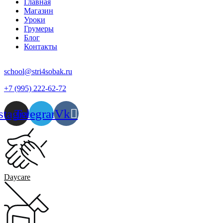
Главная
Магазин
Уроки
Грумеры
Блог
Контакты
school@stri4sobak.ru
+7 (995) 222-62-72
stagram
Telegram
Vk
Daycare