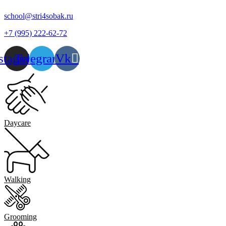
school@stri4sobak.ru
+7 (995) 222-62-72
stagram
Telegram
Vk
Daycare
Walking
Grooming