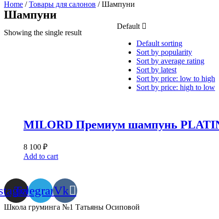
Home
/
Товары для салонов
/ Шампуни
Шампуни
Default
Showing the single result
Default sorting
Sort by popularity
Sort by average rating
Sort by latest
Sort by price: low to high
Sort by price: high to low
MILORD Премиум шампунь PLATINU
8 100
₽
Add to cart
stagram
Telegram
Vk
Школа груминга №1 Татьяны Осиповой